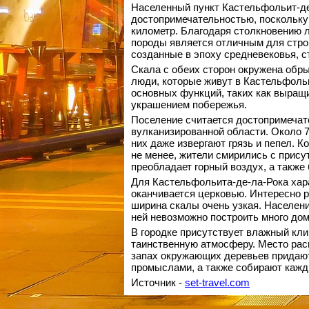
Населенный пункт Кастельфольит-де
достопримечательностью, поскольку 
километр. Благодаря столкновению л
породы является отличным для строи
созданные в эпоху средневековья, с
Скала с обеих сторон окружена обры
люди, которые живут в Кастельфоль
основных функций, таких как выращ
украшением побережья.
Поселение считается достопримечат
вулканизированной области. Около 
них даже извергают грязь и пепел. К
не менее, жители смирились с прису
преобладает горный воздух, а также
Для Кастельфольита-де-ла-Рока хар
оканчивается церковью. Интересно р
ширина скалы очень узкая. Населени
ней невозможно построить много дом
В городке присутствует влажный клим
таинственную атмосферу. Место рас
запах окружающих деревьев придают
промыслами, а также собирают кажд
Источник -
set-travel.com