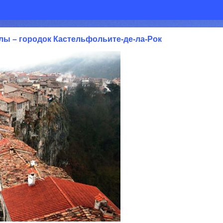
лы – городок Кастельфольите-де-ла-Рок