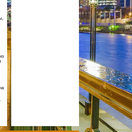
ы,
из
м
на
,