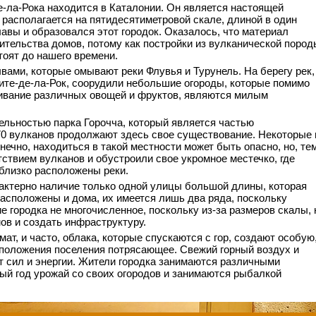
-ла-Рока находится в Каталонии. Он является настоящей
располагается на пятидесятиметровой скале, длиной в один
авы и образовался этот городок. Оказалось, что материал
тельства домов, потому как постройки из вулканической пород
тоят до нашего времени.
вами, которые омывают реки Флувья и Турунель. На берегу рек,
ите-де-ла-Рок, соорудили небольшие огороды, которые помимо
ивание различных овощей и фруктов, являются милым
ельностью парка Горочча, который является частью
70 вулканов продолжают здесь свое существование. Некоторые 
онечно, находиться в такой местности может быть опасно, но, те
тствием вулканов и обустроили свое укромное местечко, где
 близко расположены реки.
актерно наличие только одной улицы большой длины, которая
асположены и дома, их имеется лишь два ряда, поскольку
е городка не многочисленное, поскольку из-за размеров скалы, 
ов и создать инфраструктуру.
ат, и часто, облака, которые спускаются с гор, создают особую
положения поселения потрясающее. Свежий горный воздух и
 сил и энергии. Жители городка занимаются различными
ый год урожай со своих огородов и занимаются рыбалкой