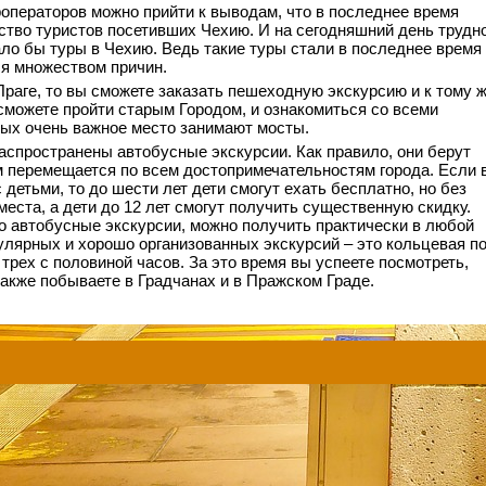
операторов можно прийти к выводам, что в последнее время
ство туристов посетивших Чехию. И на сегодняшний день трудн
гало бы туры в Чехию. Ведь такие туры стали в последнее время
я множеством причин.
Праге, то вы сможете заказать пешеходную экскурсию и к тому 
сможете пройти старым Городом, и ознакомиться со всеми
рых очень важное место занимают мосты.
распространены автобусные экскурсии. Как правило, они берут
м перемещается по всем достопримечательностям города. Если 
детьми, то до шести лет дети смогут ехать бесплатно, но без
еста, а дети до 12 лет смогут получить существенную скидку.
о автобусные экскурсии, можно получить практически в любой
улярных и хорошо организованных экскурсий – это кольцевая п
трех с половиной часов. За это время вы успеете посмотреть,
также побываете в Градчанах и в Пражском Граде.