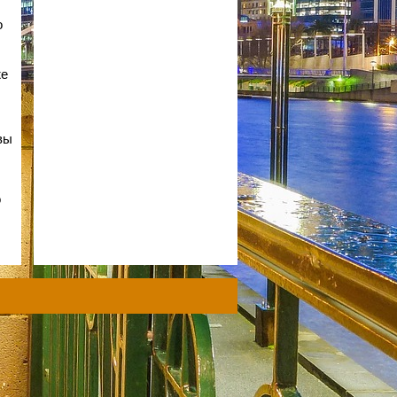
о
же
вы
о